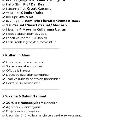
✔️ Kumaş İçeriği:
%97 Pamuk %3 Lycra
✔️ Kalıp:
Slim Fit / Dar Kesim
✔️ Kapama Tipi:
Çıtçıt Kapama
✔️ Yaka Tipi:
Gömlek Yaka
✔️ Kol Tipi:
Uzun Kol
✔️ Kumaş Tipi:
Pamuklu Likralı Dokuma Kumaş
✔️ Stil:
Casual / Smart Casual / Modern
✔️ Mevsim:
4 Mevsim Kullanıma Uygun
✔️ Nefes alabilen kumaş yapısı
✔️ Esnek ve konforlu kullanım
✔️ Farklı renk seçenekleri mevcuttur
────────────────────────
⚡ Kullanım Alanı
✔️ Günlük şehir kombinleri
✔️ Smart casual kombinler
✔️ Ofis ve iş hayatı
✔️ Davet ve özel gün kombinleri
✔️ Jean ve kumaş pantolon kombinleri
✔️ Ceket içi şık kombinler
────────────────────────
⚡ Yıkama & Bakım Talimatı
✔️
30°C’de hassas yıkama
önerilir.
✔️ Ağartıcı kullanmayınız.
✔️ Düşük ısıda ütüleyiniz.
✔️ Uzun ömürlü kullanım için ters çevirerek yıkayınız.