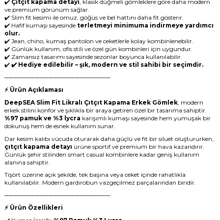
✔️
Çıtçıt kapama detayı
, klasik düğmeli gömleklere göre daha modern
ve premium görünüm sağlar.
✔️ Slim fit kesimi ile omuz, göğüs ve bel hattını daha fit gösterir.
✔️ Hafif kumaşı sayesinde
terletmeyi minimuma indirmeye yardımcı
olur.
✔️ Jean, chino, kumaş pantolon ve ceketlerle kolay kombinlenebilir.
✔️ Günlük kullanım, ofis stili ve özel gün kombinleri için uygundur.
✔️ Zamansız tasarımı sayesinde sezonlar boyunca kullanılabilir.
✔️
✔️ Hediye edilebilir – şık, modern ve stil sahibi bir seçimdir.
────────────────────────
⚡ Ürün Açıklaması
DeepSEA Slim Fit Likralı Çıtçıt Kapama Erkek Gömlek
, modern
erkek stilini konfor ve şıklıkla bir araya getiren özel bir tasarıma sahiptir.
%97 pamuk ve %3 lycra
karışımlı kumaşı sayesinde hem yumuşak bir
dokunuş hem de esnek kullanım sunar.
Dar kesim kalıbı vücuda oturarak daha güçlü ve fit bir siluet oluştururken,
çıtçıt kapama detayı
ürüne sportif ve premium bir hava kazandırır.
Günlük şehir stilinden smart casual kombinlere kadar geniş kullanım
alanına sahiptir.
Tişört üzerine açık şekilde, tek başına veya ceket içinde rahatlıkla
kullanılabilir. Modern gardırobun vazgeçilmez parçalarından biridir.
────────────────────────
⚡ Ürün Özellikleri