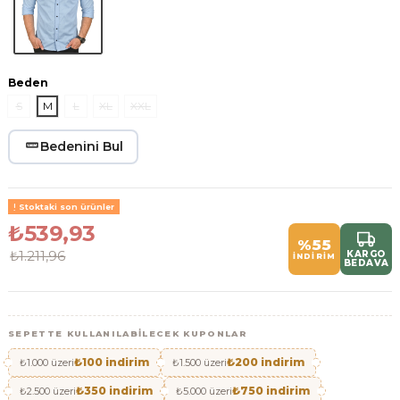
Beden
S
M
L
XL
XXL
Bedenini Bul
Stoktaki son ürünler
₺539,93
%55
₺1.211,96
KARGO
İNDİRİM
BEDAVA
SEPETTE KULLANILABILECEK KUPONLAR
₺100 indirim
₺200 indirim
₺1.000 üzeri
₺1.500 üzeri
₺350 indirim
₺750 indirim
₺2.500 üzeri
₺5.000 üzeri