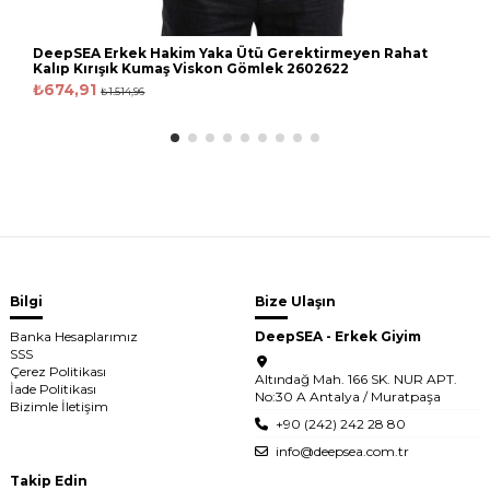
DeepSEA Erkek Hakim Yaka Ütü Gerektirmeyen Rahat
Kalıp Kırışık Kumaş Viskon Gömlek 2602622
₺674,91
₺1.514,96
Bilgi
Bize Ulaşın
Banka Hesaplarımız
DeepSEA - Erkek Giyim
SSS
Çerez Politikası
Altındağ Mah. 166 SK. NUR APT.
İade Politikası
No:30 A Antalya / Muratpaşa
Bizimle İletişim
+90 (242) 242 28 80
info@deepsea.com.tr
Takip Edin