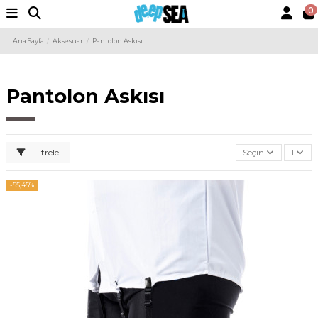
0
Ana Sayfa
Aksesuar
Pantolon Askısı
Pantolon Askısı
Filtrele
Seçin
1
-55,45%