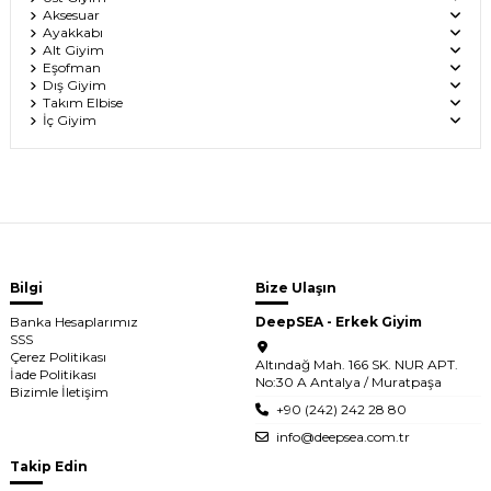
Aksesuar
Ayakkabı
Alt Giyim
Eşofman
Dış Giyim
Takım Elbise
İç Giyim
Bilgi
Bize Ulaşın
Banka Hesaplarımız
DeepSEA - Erkek Giyim
SSS
Çerez Politikası
Altındağ Mah. 166 SK. NUR APT.
İade Politikası
No:30 A Antalya / Muratpaşa
Bizimle İletişim
+90 (242) 242 28 80
info@deepsea.com.tr
Takip Edin