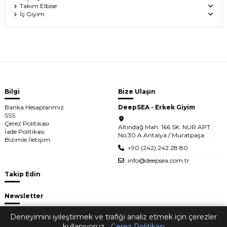
Takım Elbise
İç Giyim
Bilgi
Bize Ulaşın
Banka Hesaplarımız
DeepSEA - Erkek Giyim
SSS
Çerez Politikası
Altındağ Mah. 166 SK. NUR APT.
İade Politikası
No:30 A Antalya / Muratpaşa
Bizimle İletişim
+90 (242) 242 28 80
info@deepsea.com.tr
Takip Edin
Newsletter
Deneyimini iyileştirmek ve trafiği analiz etmek için çerezler
kullanıyoruz.
Çerez Politikası