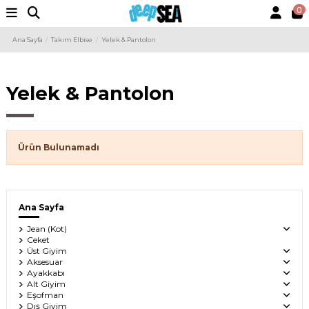
0
Ana Sayfa
Takım Elbise
Yelek & Pantolon
Yelek & Pantolon
Ürün Bulunamadı
Ana Sayfa
Jean (Kot)
Ceket
Üst Giyim
Aksesuar
Ayakkabı
Alt Giyim
Eşofman
Dış Giyim