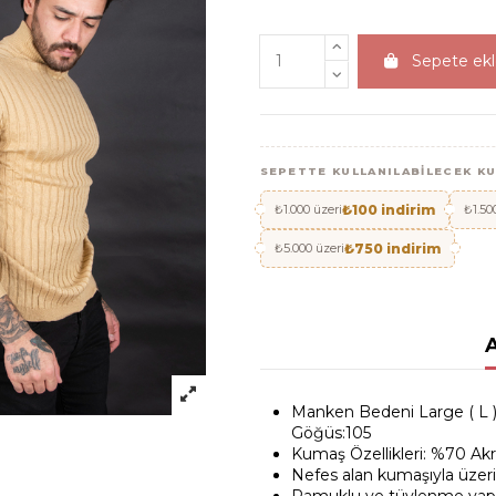
Sepete ek
SEPETTE KULLANILABILECEK K
₺1.000 üzeri
₺100 indirim
₺1.50
₺5.000 üzeri
₺750 indirim
Manken Bedeni Large ( L ) 
Göğüs:105
Kumaş Özellikleri: %70 Akr
Nefes alan kumaşıyla üzerin