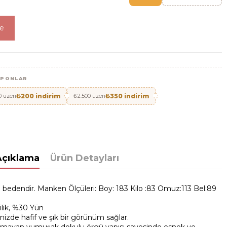
le
UPONLAR
0 üzeri
₺200 indirim
₺2.500 üzeri
₺350 indirim
Açıklama
Ürün Detayları
bedendir. Manken Ölçüleri: Boy: 183 Kilo :83 Omuz:113 Bel:89
ilik, %30 Yün
izde hafif ve şık bir görünüm sağlar.