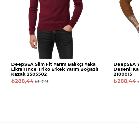
DeepSEA Slim Fit Yarım Balıkçı Yaka
DeepSEA Ya
Likralı İnce Triko Erkek Yarım Boğazlı
Desenli Ka
Kazak 2505502
2100015
₺288,44
₺288,44
₺647,46