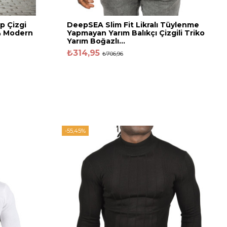
p Çizgi
DeepSEA Slim Fit Likralı Tüylenme
 & Modern
Yapmayan Yarım Balıkçı Çizgili Triko
Yarım Boğazlı...
₺314,95
₺706,96
-55,45%