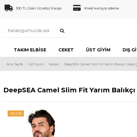
500 TL Üzeri Ücretsiz Kargo
Kredi kartıyla ödeme
TAKIM ELBISE
CEKET
ÜST GIYIM
DIŞ G
Ana Sayfa
Üst Giyim
Kazak
DeepSEA Camel Slim Fit Yarım Balıkçı Yaka Ç
DeepSEA Camel Slim Fit Yarım Balıkçı
-55,45%