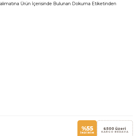
alimatına Ürün İçerisinde Bulunan Dokuma Etiketinden
%55
₺500 üzeri
KARGO BEDAVA
İNDİRİM