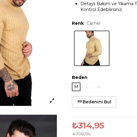
Detaylı Bakım ve Yıkama T
Kontrol Edebilirsiniz.
Renk
: Camel
Camel
Beden
M
L
XL
Bedenini Bul
₺314,95
₺706,96