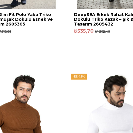
im Fit Polo Yaka Triko
DeepSEA Erkek Rahat Kalı
umuşak Dokulu Esnek ve
Dokulu Triko Kazak – Şık
üm 2605305
Tasarım 2605432
₺535,70
1.312,96
₺1.202,46
-55,45%