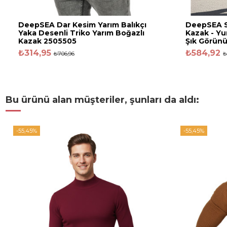
DeepSEA Dar Kesim Yarım Balıkçı
DeepSEA Sl
Yaka Desenli Triko Yarım Boğazlı
Kazak - Y
Kazak 2505505
Şık Görün
₺314,95
₺584,92
₺706,96
₺
Bu ürünü alan müşteriler, şunları da aldı:
-55,45%
-55,45%