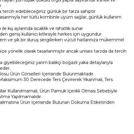
ayan yumuşak dokulu örgü yapısı sayesinde esnek ve
r
a tercih edebileceğiniz günlük bir tarza sahiptir
sarımıyla her türlü kombinle uyum sağlar, günlük kullanım
ile kış aylarında sıcaklık ve rahatlık sunar
en geniş kullanıcı kitlesiyle herkes için uygundur.
ern ve şık bir duruş sergilerken vücut hatlarınıza mükemmel
ze yönelik olarak tasarlanmıştır ancak unisex tarzda da tercih
a giyebileceğiniz yarım balıkçı boğazlı yaka detaylarıyla
eder.
osu Ürün Görselleri İçerisinde Bulunmaktadır.
 Maksimum 30 Derecede Ters Çevirerek Yıkanmalı, Ters
ar Kullanılmamalı, Ürün Pamuk İçerikli Olması Sebebiyle
tma Yapılmamalıdır.
alimatına Ürün İçerisinde Bulunan Dokuma Etiketinden