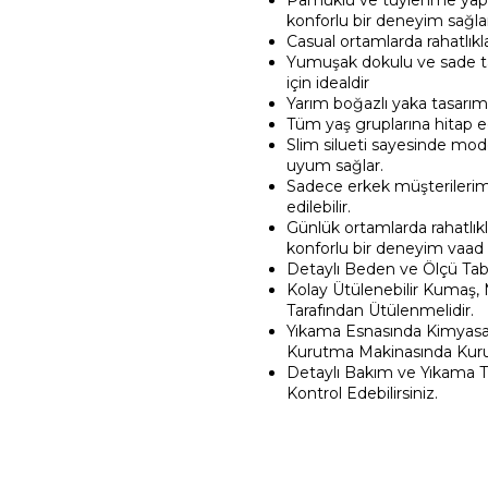
Pamuklu ve tüylenme yapm
konforlu bir deneyim sağla
Casual ortamlarda rahatlıkl
Yumuşak dokulu ve sade ta
için idealdir
Yarım boğazlı yaka tasarımı 
Tüm yaş gruplarına hitap ed
Slim silueti sayesinde mod
uyum sağlar.
Sadece erkek müşterilerimi
edilebilir.
Günlük ortamlarda rahatlıkl
konforlu bir deneyim vaad 
Detaylı Beden ve Ölçü Tabl
Kolay Ütülenebilir Kumaş,
Tarafından Ütülenmelidir.
Yıkama Esnasında Kimyasall
Kurutma Makinasında Kuru
Detaylı Bakım ve Yıkama T
Kontrol Edebilirsiniz.