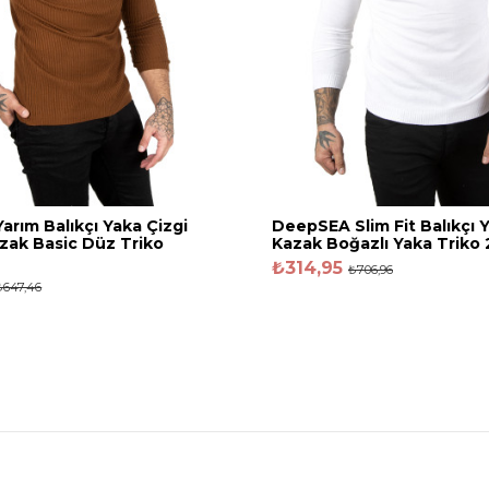
rım Balıkçı Yaka Çizgi
DeepSEA Slim Fit Balıkçı 
zak Basic Düz Triko
Kazak Boğazlı Yaka Triko
₺314,95
₺706,96
₺647,46