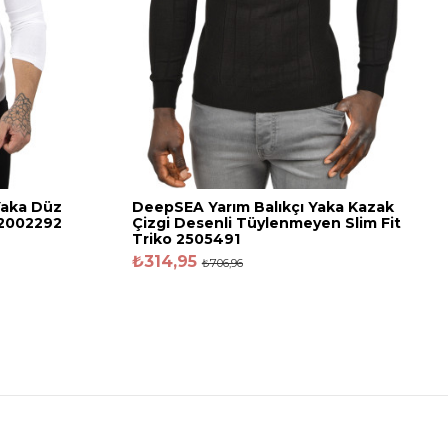
Yaka Düz
DeepSEA Yarım Balıkçı Yaka Kazak
 2002292
Çizgi Desenli Tüylenmeyen Slim Fit
Triko 2505491
₺314,95
₺706,96