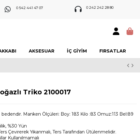
0 242 242 28 80
0 542 441 47 07
AKKABI
AKSESUAR
İÇ GIYIM
FIRSATLAR
oğazlı Triko 2100017
bedendir. Manken Ölçüleri: Boy: 183 Kilo :83 Omuz:113 Bel:89
ilik, %30 Yün
 Çevirerek Yıkanmalı, Ters Tarafından Ütülenmelidir.
lar Kullanılmamalı