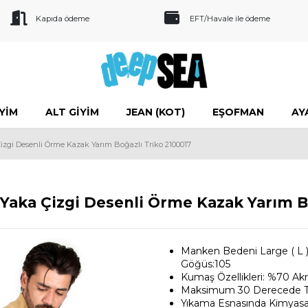
Kapıda ödeme
EFT/Havale ile ödeme
IYIM
ALT GIYIM
JEAN (KOT)
EŞOFMAN
AY
izgi Desenli Örme Kazak Yarım Boğazlı Triko 2100017
 Yaka Çizgi Desenli Örme Kazak Yarım B
Manken Bedeni Large ( L ) 
Göğüs:105
Kumaş Özellikleri: %70 Akr
Maksimum 30 Derecede Ters
Yıkama Esnasında Kimyasal