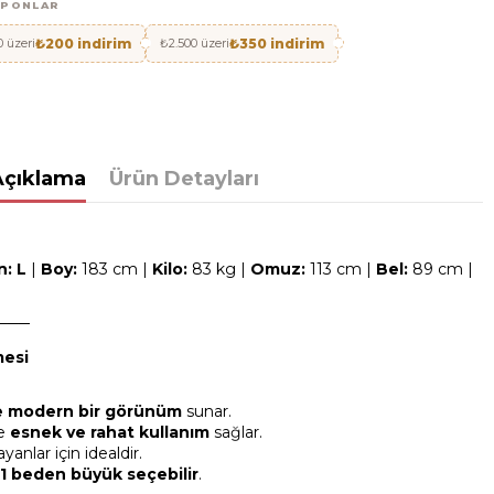
UPONLAR
0 üzeri
₺200 indirim
₺2.500 üzeri
₺350 indirim
Açıklama
Ürün Detayları
n:
L
|
Boy:
183 cm |
Kilo:
83 kg |
Omuz:
113 cm |
Bel:
89 cm |
───
mesi
ve modern bir görünüm
sunar.
de
esnek ve rahat kullanım
sağlar.
anlar için idealdir.
1 beden büyük seçebilir
.