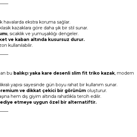
───
k havalarda ekstra koruma sağlar.
 klasik kazaklara göre daha şık bir stil sunar.
şımı
, sıcaklık ve yumuşaklığı dengeler.
ket ve kaban altında kusursuz durur.
n kullanılabilir.
───
anan bu
balıkçı yaka kare desenli slim fit triko kazak
, modern
ikralı yapısı sayesinde gün boyu rahat bir kullanım sunar.
remium ve dikkat çekici bir görünüm
oluşturur.
na hem dış giyim altında rahatlıkla tercih edilir.
ediye etmeye uygun özel bir alternatiftir.
───