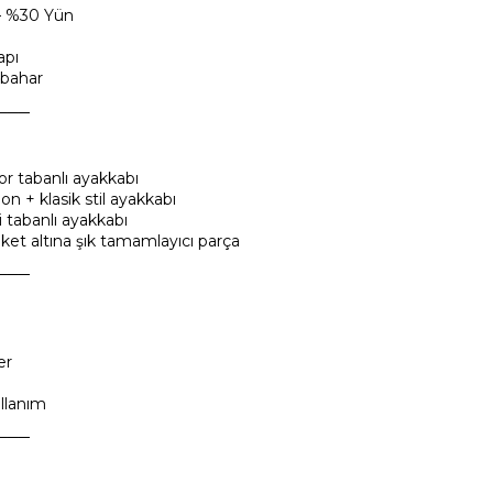
– %30 Yün
apı
kbahar
───
r tabanlı ayakkabı
n + klasik stil ayakkabı
tabanlı ayakkabı
et altına şık tamamlayıcı parça
───
er
llanım
───