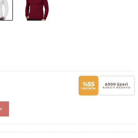
%55
₺500 üzeri
KARGO BEDAVA
İNDİRİM
le