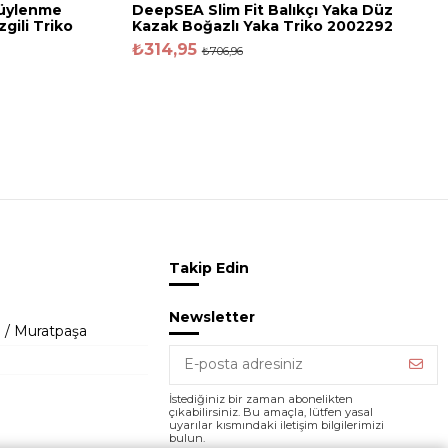
Tüylenme
DeepSEA Slim Fit Balıkçı Yaka Düz
gili Triko
Kazak Boğazlı Yaka Triko 2002292
₺314,95
₺706,96
Takip Edin
Newsletter
 / Muratpaşa
İstediğiniz bir zaman abonelikten
çıkabilirsiniz. Bu amaçla, lütfen yasal
uyarılar kısmındaki iletişim bilgilerimizi
bulun.