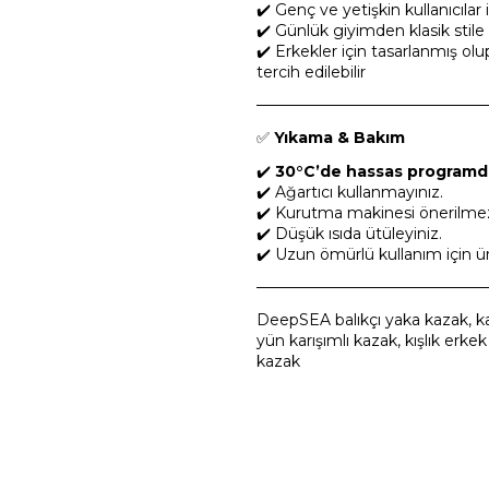
✔️ Genç ve yetişkin kullanıcılar
✔️ Günlük giyimden klasik stile 
✔️ Erkekler için tasarlanmış olu
tercih edilebilir
─────────────────────
✅
Yıkama & Bakım
✔️
30°C’de hassas programda
✔️ Ağartıcı kullanmayınız.
✔️ Kurutma makinesi önerilme
✔️ Düşük ısıda ütüleyiniz.
✔️ Uzun ömürlü kullanım için ür
─────────────────────
DeepSEA balıkçı yaka kazak, kare
yün karışımlı kazak, kışlık erkek
kazak