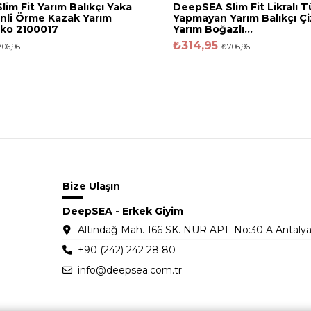
im Fit Yarım Balıkçı Yaka
DeepSEA Slim Fit Likralı 
nli Örme Kazak Yarım
Yapmayan Yarım Balıkçı Çiz
iko 2100017
Yarım Boğazlı...
₺314,95
06,96
₺706,96
Bize Ulaşın
DeepSEA - Erkek Giyim
Altındağ Mah. 166 SK. NUR APT. No:30 A Antalya
+90 (242) 242 28 80
info@deepsea.com.tr