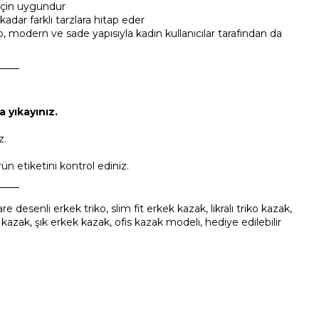
 için uygundur
kadar farklı tarzlara hitap eder
p, modern ve sade yapısıyla kadın kullanıcılar tarafından da
───
 yıkayınız.
z.
ün etiketini kontrol ediniz.
───
 desenli erkek triko, slim fit erkek kazak, likralı triko kazak,
 kazak, şık erkek kazak, ofis kazak modeli, hediye edilebilir