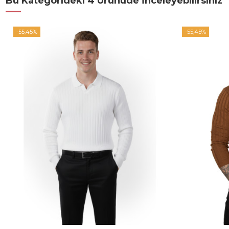
Bu Kategorideki 4 Ürünüde İnceleyebilirsiniz
-55,45%
-55,45%