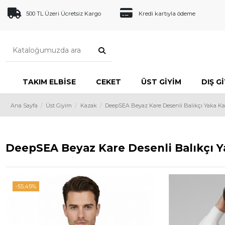
500 TL Üzeri Ücretsiz Kargo
Kredi kartıyla ödeme
TAKIM ELBISE
CEKET
ÜST GIYIM
DIŞ G
Ana Sayfa
Üst Giyim
Kazak
DeepSEA Beyaz Kare Desenli Balıkçı Yaka Ka
DeepSEA Beyaz Kare Desenli Balıkçı Ya
-55,45%