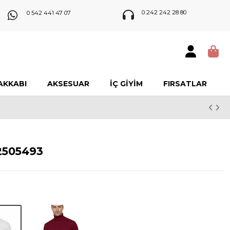
0 242 242 28 80
0 542 441 47 07
AKKABI
AKSESUAR
İÇ GIYIM
FIRSATLAR
 2505493
eyaz
Bordo