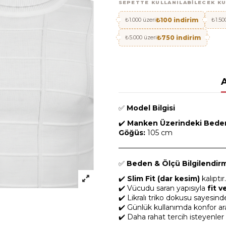
SEPETTE KULLANILABILECEK K
₺1.000 üzeri
₺100 indirim
₺1.50
₺5.000 üzeri
₺750 indirim
✅
Model Bilgisi
✔️
Manken Üzerindeki Bede
Göğüs:
105 cm
─────────────────────
✅
Beden & Ölçü Bilgilendir
✔️
Slim Fit (dar kesim)
kalıptır.
✔️ Vücudu saran yapısıyla
fit 
✔️ Likralı triko dokusu sayesin
✔️ Günlük kullanımda konfor aray
✔️ Daha rahat tercih isteyenler