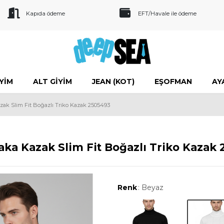
Kapıda ödeme
EFT/Havale ile ödeme
IYIM
ALT GIYIM
JEAN (KOT)
EŞOFMAN
AY
zak Slim Fit Boğazlı Triko Kazak 2505493
ka Kazak Slim Fit Boğazlı Triko Kazak
Renk
: Beyaz
Siyah
B