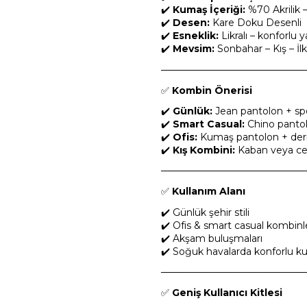
✔️
Kumaş İçeriği:
%70 Akrilik 
✔️
Desen:
Kare Doku Desenli
✔️
Esneklik:
Likralı – konforlu y
✔️
Mevsim:
Sonbahar – Kış – İl
─────────────────────
✅
Kombin Önerisi
✔️
Günlük:
Jean pantolon + spo
✔️
Smart Casual:
Chino pantolo
✔️
Ofis:
Kumaş pantolon + deri 
✔️
Kış Kombini:
Kaban veya cek
─────────────────────
✅
Kullanım Alanı
✔️ Günlük şehir stili
✔️ Ofis & smart casual kombinl
✔️ Akşam buluşmaları
✔️ Soğuk havalarda konforlu ku
─────────────────────
✅
Geniş Kullanıcı Kitlesi