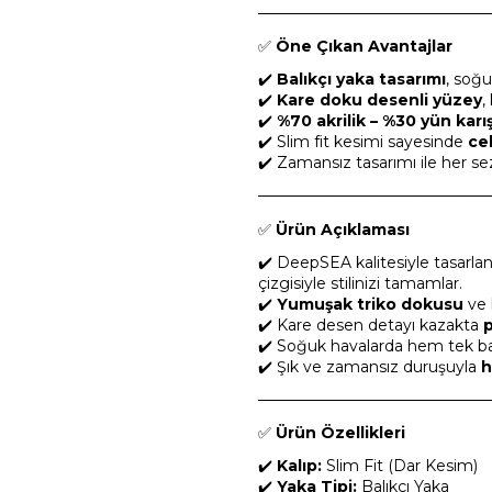
─────────────────────
✅
Öne Çıkan Avantajlar
✔️
Balıkçı yaka tasarımı
, soğu
✔️
Kare doku desenli yüzey
,
✔️
%70 akrilik – %30 yün karı
✔️ Slim fit kesimi sayesinde
ce
✔️ Zamansız tasarımı ile her sezo
─────────────────────
✅
Ürün Açıklaması
✔️ DeepSEA kalitesiyle tasarl
çizgisiyle stilinizi tamamlar.
✔️
Yumuşak triko dokusu
ve l
✔️ Kare desen detayı kazakta
p
✔️ Soğuk havalarda hem tek başı
✔️ Şık ve zamansız duruşuyla
h
─────────────────────
✅
Ürün Özellikleri
✔️
Kalıp:
Slim Fit (Dar Kesim)
✔️
Yaka Tipi:
Balıkçı Yaka