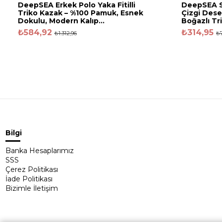
DeepSEA Erkek Polo Yaka Fitilli
DeepSEA Sl
Triko Kazak – %100 Pamuk, Esnek
Çizgi Dese
Dokulu, Modern Kalıp...
Boğazlı Tr
₺584,92
₺314,95
₺1.312,96
₺7
Bilgi
Banka Hesaplarımız
SSS
Çerez Politikası
İade Politikası
Bizimle İletişim