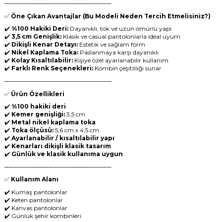
────────────────────────
✅
Öne Çıkan Avantajlar (Bu Modeli Neden Tercih Etmelisiniz?)
✔️
%100 Hakiki Deri:
Dayanıklı, tok ve uzun ömürlü yapı
✔️
3,5 cm Genişlik:
Klasik ve casual pantolonlarla ideal uyum
✔️
Dikişli Kenar Detayı:
Estetik ve sağlam form
✔️
Nikel Kaplama Toka:
Paslanmaya karşı dayanıklı
✔️
Kolay Kısaltılabilir:
Kişiye özel ayarlanabilir kullanım
✔️
Farklı Renk Seçenekleri:
Kombin çeşitliliği sunar
────────────────────────
✅
Ürün Özellikleri
✔️
%100 hakiki deri
✔️
Kemer genişliği:
3,5 cm
✔️
Metal nikel kaplama toka
✔️
Toka ölçüsü:
5,6 cm x 4,5 cm
✔️
Ayarlanabilir / kısaltılabilir yapı
✔️
Kenarları dikişli klasik tasarım
✔️
Günlük ve klasik kullanıma uygun
────────────────────────
✅
Kullanım Alanı
✔️ Kumaş pantolonlar
✔️ Keten pantolonlar
✔️ Kanvas pantolonlar
✔️ Günlük şehir kombinleri