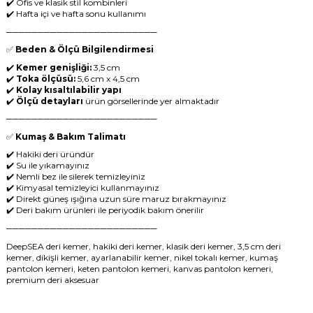
✔️ Ofis ve klasik stil kombinleri
✔️ Hafta içi ve hafta sonu kullanımı
────────────────────────
✅
Beden & Ölçü Bilgilendirmesi
✔️
Kemer genişliği:
3,5 cm
✔️
Toka ölçüsü:
5,6 cm x 4,5 cm
✔️
Kolay kısaltılabilir yapı
✔️
Ölçü detayları
ürün görsellerinde yer almaktadır
────────────────────────
✅
Kumaş & Bakım Talimatı
✔️ Hakiki deri üründür
✔️ Su ile yıkamayınız
✔️ Nemli bez ile silerek temizleyiniz
✔️ Kimyasal temizleyici kullanmayınız
✔️ Direkt güneş ışığına uzun süre maruz bırakmayınız
✔️ Deri bakım ürünleri ile periyodik bakım önerilir
────────────────────────
DeepSEA deri kemer, hakiki deri kemer, klasik deri kemer, 3,5 cm deri
kemer, dikişli kemer, ayarlanabilir kemer, nikel tokalı kemer, kumaş
pantolon kemeri, keten pantolon kemeri, kanvas pantolon kemeri,
premium deri aksesuar