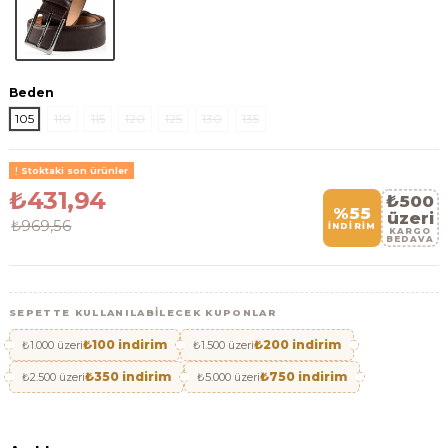
Beden
105
110
115
120
125
130
135
Stoktaki son ürünler
₺431,94
₺500
%55
üzeri
₺969,56
İNDİRİM
KARGO
BEDAVA
SEPETTE KULLANILABILECEK KUPONLAR
₺100 indirim
₺200 indirim
₺1.000 üzeri
₺1.500 üzeri
₺350 indirim
₺750 indirim
₺2.500 üzeri
₺5.000 üzeri