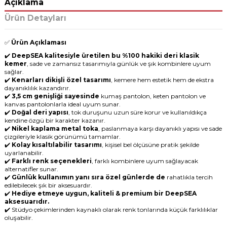
Açıklama
Ürün Detayları
✅
Ürün Açıklaması
✔️
DeepSEA kalitesiyle üretilen bu %100 hakiki deri klasik
kemer
, sade ve zamansız tasarımıyla günlük ve şık kombinlere uyum
sağlar.
✔️
Kenarları dikişli özel tasarımı
, kemere hem estetik hem de ekstra
dayanıklılık kazandırır.
✔️
3,5 cm genişliği sayesinde
kumaş pantolon, keten pantolon ve
kanvas pantolonlarla ideal uyum sunar.
✔️
Doğal deri yapısı
, tok duruşunu uzun süre korur ve kullanıldıkça
kendine özgü bir karakter kazanır.
✔️
Nikel kaplama metal toka
, paslanmaya karşı dayanıklı yapısı ve sade
çizgileriyle klasik görünümü tamamlar.
✔️
Kolay kısaltılabilir tasarımı
, kişisel bel ölçüsüne pratik şekilde
uyarlanabilir.
✔️
Farklı renk seçenekleri
, farklı kombinlere uyum sağlayacak
alternatifler sunar.
✔️
Günlük kullanımın yanı sıra özel günlerde de
rahatlıkla tercih
edilebilecek şık bir aksesuardır.
✔️
Hediye etmeye uygun, kaliteli & premium bir DeepSEA
aksesuarıdır.
✔️ Stüdyo çekimlerinden kaynaklı olarak renk tonlarında küçük farklılıklar
oluşabilir.