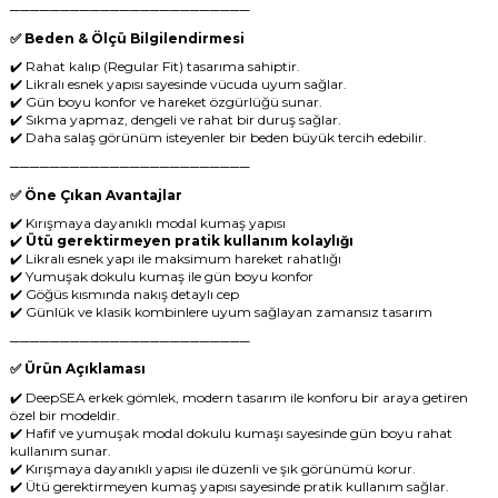
────────────────────────
✅ Beden & Ölçü Bilgilendirmesi
✔️ Rahat kalıp (Regular Fit) tasarıma sahiptir.
✔️ Likralı esnek yapısı sayesinde vücuda uyum sağlar.
✔️ Gün boyu konfor ve hareket özgürlüğü sunar.
✔️ Sıkma yapmaz, dengeli ve rahat bir duruş sağlar.
✔️ Daha salaş görünüm isteyenler bir beden büyük tercih edebilir.
────────────────────────
✅ Öne Çıkan Avantajlar
✔️ Kırışmaya dayanıklı modal kumaş yapısı
✔️
Ütü gerektirmeyen pratik kullanım kolaylığı
✔️ Likralı esnek yapı ile maksimum hareket rahatlığı
✔️ Yumuşak dokulu kumaş ile gün boyu konfor
✔️ Göğüs kısmında nakış detaylı cep
✔️ Günlük ve klasik kombinlere uyum sağlayan zamansız tasarım
────────────────────────
✅ Ürün Açıklaması
✔️ DeepSEA erkek gömlek, modern tasarım ile konforu bir araya getiren
özel bir modeldir.
✔️ Hafif ve yumuşak modal dokulu kumaşı sayesinde gün boyu rahat
kullanım sunar.
✔️ Kırışmaya dayanıklı yapısı ile düzenli ve şık görünümü korur.
✔️ Ütü gerektirmeyen kumaş yapısı sayesinde pratik kullanım sağlar.