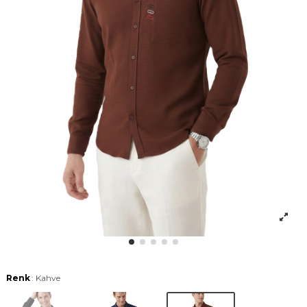
Renk
: Kahve
Siyah
Lacivert
Kahve