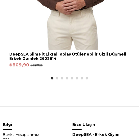
DeepSEA Slim Fit Likralı Kolay Ütülenebilir Gizli Düğmeli
Erkek Gömlek 2602614
₺809,90
₺1.817,96
Bilgi
Bize Ulaşın
Banka Hesaplarımız
DeepSEA - Erkek Giyim