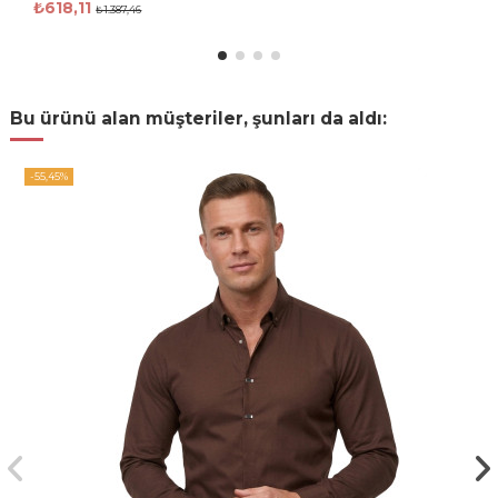
₺618,11
₺1.387,46
Bu ürünü alan müşteriler, şunları da aldı:
-55,45%