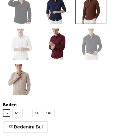
Beyaz
Bordo
Füme
Bej
Beden
S
M
L
XL
XXL
Bedenini Bul