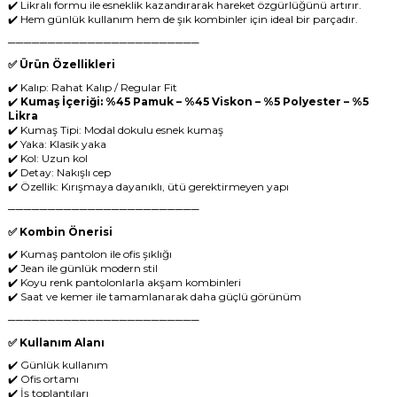
✔️ Likralı formu ile esneklik kazandırarak hareket özgürlüğünü artırır.
✔️ Hem günlük kullanım hem de şık kombinler için ideal bir parçadır.
────────────────────────
✅ Ürün Özellikleri
✔️ Kalıp: Rahat Kalıp / Regular Fit
✔️
Kumaş İçeriği: %45 Pamuk – %45 Viskon – %5 Polyester – %5
Likra
✔️ Kumaş Tipi: Modal dokulu esnek kumaş
✔️ Yaka: Klasik yaka
✔️ Kol: Uzun kol
✔️ Detay: Nakışlı cep
✔️ Özellik: Kırışmaya dayanıklı, ütü gerektirmeyen yapı
────────────────────────
✅ Kombin Önerisi
✔️ Kumaş pantolon ile ofis şıklığı
✔️ Jean ile günlük modern stil
✔️ Koyu renk pantolonlarla akşam kombinleri
✔️ Saat ve kemer ile tamamlanarak daha güçlü görünüm
────────────────────────
✅ Kullanım Alanı
✔️ Günlük kullanım
✔️ Ofis ortamı
✔️ İş toplantıları