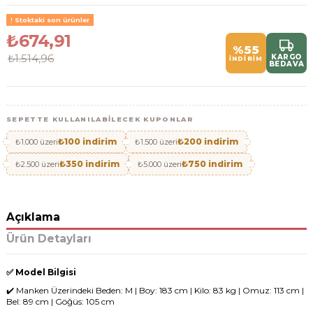
Stoktaki son ürünler
₺674,91
%55
₺1.514,96
KARGO
İNDİRİM
BEDAVA
SEPETTE KULLANILABILECEK KUPONLAR
₺100 indirim
₺200 indirim
₺1.000 üzeri
₺1.500 üzeri
₺350 indirim
₺750 indirim
₺2.500 üzeri
₺5.000 üzeri
Açıklama
Ürün Detayları
✅ Model Bilgisi
✔️ Manken Üzerindeki Beden: M | Boy: 183 cm | Kilo: 83 kg | Omuz: 113 cm |
Bel: 89 cm | Göğüs: 105 cm